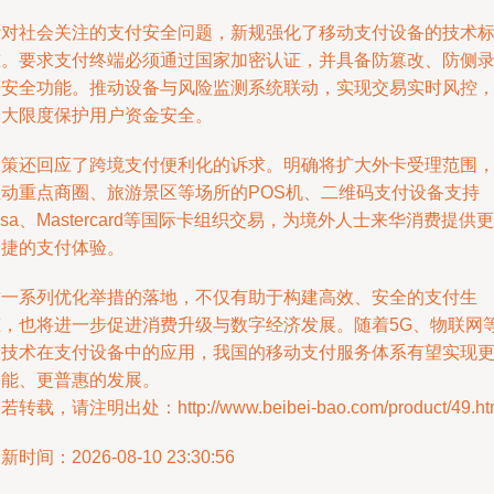
针对社会关注的支付安全问题，新规强化了移动支付设备的技术
准。要求支付终端必须通过国家加密认证，并具备防篡改、防侧
等安全功能。推动设备与风险监测系统联动，实现交易实时风控
最大限度保护用户资金安全。
政策还回应了跨境支付便利化的诉求。明确将扩大外卡受理范围
推动重点商圈、旅游景区等场所的POS机、二维码支付设备支持
isa、Mastercard等国际卡组织交易，为境外人士来华消费提供更
便捷的支付体验。
这一系列优化举措的落地，不仅有助于构建高效、安全的支付生
态，也将进一步促进消费升级与数字经济发展。随着5G、物联网
新技术在支付设备中的应用，我国的移动支付服务体系有望实现
智能、更普惠的发展。
若转载，请注明出处：http://www.beibei-bao.com/product/49.ht
新时间：2026-08-10 23:30:56