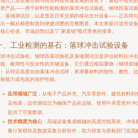
在现代工业质量控制与商业科技快速发展的背景下，看似不相关
两类产品——用于材料性能检测的落球冲击试验机、钢球跌落试
机、落锤测试仪，以及普及日常交易的移动支付设备——正共同
勒出一幅从精密制造到便捷消费的完整图景。本文将探讨这些设
的核心价值、市场趋势以及“厂家直销”模式带来的变革。
一、工业检测的基石：落球冲击试验设备
落球冲击试验机、钢球跌落试验机及落锤测试仪是评估材料抗冲
性能、耐用性与安全性的关键设备。它们通过模拟重物（钢球或
头）从特定高度自由落体冲击试样，来测量材料的韧性、脆性、
断裂能力或包装的保护性能。
应用领域广泛
：从电子产品外壳、汽车零部件、建筑材料到
品包装，这些测试仪为确保产品在运输、使用中承受意外冲
提供了可靠数据。
技术精度为核心
：高端设备集成精确的高度控制系统、冲击
量计算模块及数据采集分析软件，助力研发与质检部门实现