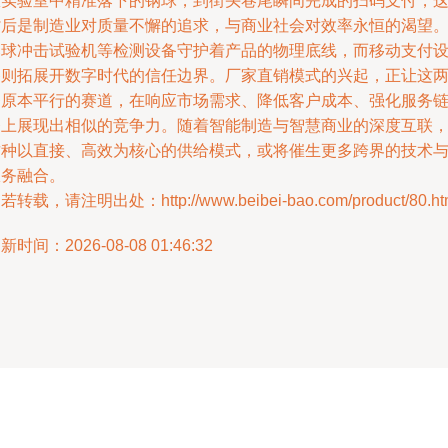
从实验室中精准落下的钢球，到街头巷尾瞬间完成的扫码支付，
背后是制造业对质量不懈的追求，与商业社会对效率永恒的渴望
落球冲击试验机等检测设备守护着产品的物理底线，而移动支付
备则拓展开数字时代的信任边界。厂家直销模式的兴起，正让这
条原本平行的赛道，在响应市场需求、降低客户成本、强化服务
条上展现出相似的竞争力。随着智能制造与智慧商业的深度互联
这种以直接、高效为核心的供给模式，或将催生更多跨界的技术
服务融合。
若转载，请注明出处：http://www.beibei-bao.com/product/80.ht
新时间：2026-08-08 01:46:32