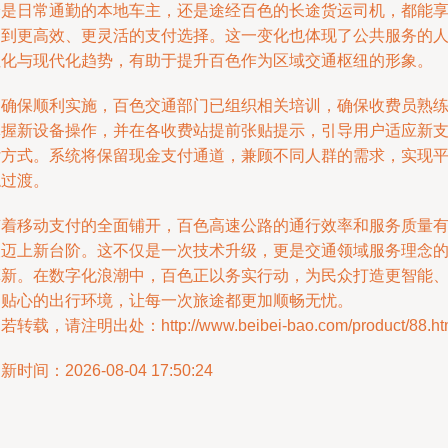
论是日常通勤的本地车主，还是途经百色的长途货运司机，都能
受到更高效、更灵活的支付选择。这一变化也体现了公共服务的
性化与现代化趋势，有助于提升百色作为区域交通枢纽的形象。
为确保顺利实施，百色交通部门已组织相关培训，确保收费员熟
掌握新设备操作，并在各收费站提前张贴提示，引导用户适应新
付方式。系统将保留现金支付通道，兼顾不同人群的需求，实现
稳过渡。
随着移动支付的全面铺开，百色高速公路的通行效率和服务质量
望迈上新台阶。这不仅是一次技术升级，更是交通领域服务理念
革新。在数字化浪潮中，百色正以务实行动，为民众打造更智能
更贴心的出行环境，让每一次旅途都更加顺畅无忧。
若转载，请注明出处：http://www.beibei-bao.com/product/88.ht
新时间：2026-08-04 17:50:24