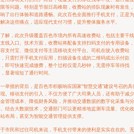
受限等问题。特别是节假日高峰期，收费站的排队现象时有发生
影响了出行体验和道路通畅。此次百色全面推行手机支付，正是
了解决这些痛点，适应现代支付习惯，提升整体服务水平。
据了解，此次升级覆盖百色市境内所有高速收费站，包括主要干
及支线入口。技术方面，收费站将配备支持扫码支付的专用设备
兼容支付宝、微信支付等主流移动支付平台。司机在驶入收费站
时，只需打开手机支付应用，扫描设备生成的二维码或出示付款
码，即可快速完成缴费，整个过程仅需几秒钟，无需停车等待找
零，显著缩短了通行时间。
这一举措的背后，是百色市积极响应国家“智慧交通”建设号召的具
体现。移动支付的引入，不仅方便了广大司乘人员，还有助于减
现金管理成本、降低财务风险，并推动交通数据的数字化采集与
析。结合大数据技术，交通部门可以更精准地监测车流量、优化
费站布局，甚至为智能交通管理提供支撑。
对于市民和过往司机来说，手机支付带来的便利是实实在在的。