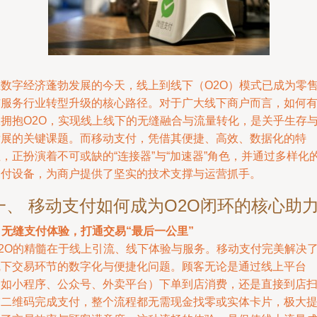
在数字经济蓬勃发展的今天，线上到线下（O2O）模式已成为零
与服务行业转型升级的核心路径。对于广大线下商户而言，如何
效拥抱O2O，实现线上线下的无缝融合与流量转化，是关乎生存
发展的关键课题。而移动支付，凭借其便捷、高效、数据化的特
，正扮演着不可或缺的“连接器”与“加速器”角色，并通过多样化
支付设备，为商户提供了坚实的技术支撑与运营抓手。
一、 移动支付如何成为O2O闭环的核心助
.
无缝支付体验，打通交易“最后一公里”
O2O的精髓在于线上引流、线下体验与服务。移动支付完美解决
线下交易环节的数字化与便捷化问题。顾客无论是通过线上平台
（如小程序、公众号、外卖平台）下单到店消费，还是直接到店
描二维码完成支付，整个流程都无需现金找零或实体卡片，极大