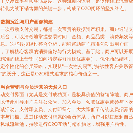
升了交易效率与顾客满意度。这种流畅的体验，是促使线上流量
功转化为线下销售额的关键一步，构成了O2O闭环的坚实终点。
.
数据沉淀与用户画像构建
每一次移动支付交易，都是一次宝贵的数据资产积累。商户通过
付后台，可以清晰地掌握交易时间、金额、商品品类、消费频次
信息。这些数据经过整合分析，能够帮助商户精准勾勒出用户画
像，了解核心客群的消费偏好与行为模式。基于此，商户可以开
更精准的线上营销（如向特定客群推送优惠券）、优化商品结构
定个性化的会员策略，实现从“一次性交易”到“持续性客户关系管
”的跃升，这正是O2O模式追求的核心价值之一。
.
融合营销与会员运营的天然入口
移动支付界面（尤其是支付成功页）是极具价值的营销阵地。商
可以借此引导用户关注公众号、加入会员、领取优惠券或参与下
满减活动。支付即会员、支付即留存，大大降低了传统会员招募
成本与门槛。通过移动支付积累的会员体系，商户可以搭建起自
的私域流量池，持续进行O2O互动与精准触达，增强用户粘性。