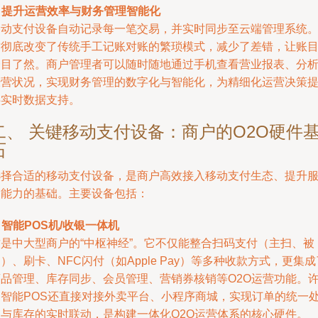
.
提升运营效率与财务管理智能化
移动支付设备自动记录每一笔交易，并实时同步至云端管理系统
这彻底改变了传统手工记账对账的繁琐模式，减少了差错，让账
一目了然。商户管理者可以随时随地通过手机查看营业报表、分
经营状况，实现财务管理的数字化与智能化，为精细化运营决策
供实时数据支持。
二、 关键移动支付设备：商户的O2O硬件
石
选择合适的移动支付设备，是商户高效接入移动支付生态、提升
务能力的基础。主要设备包括：
.
智能POS机/收银一体机
这是中大型商户的“中枢神经”。它不仅能整合扫码支付（主扫、被
）、刷卡、NFC闪付（如Apple Pay）等多种收款方式，更集成
商品管理、库存同步、会员管理、营销券核销等O2O运营功能。
多智能POS还直接对接外卖平台、小程序商城，实现订单的统一
理与库存的实时联动，是构建一体化O2O运营体系的核心硬件。