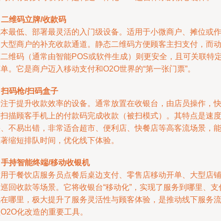
.
二维码立牌/收款码
成本最低、部署最灵活的入门级设备。适用于小微商户、摊位或
为大型商户的补充收款通道。静态二维码方便顾客主扫支付，而
态二维码（通常由智能POS或软件生成）则更安全，且可关联特
单。它是商户迈入移动支付和O2O世界的“第一张门票”。
.
扫码枪/扫码盒子
专注于提升收款效率的设备。通常放置在收银台，由店员操作，
速扫描顾客手机上的付款码完成收款（被扫模式）。其特点是速
快、不易出错，非常适合超市、便利店、快餐店等高客流场景，
显著缩短排队时间，优化线下体验。
.
手持智能终端/移动收银机
适用于餐饮店服务员点餐后桌边支付、零售店移动开单、大型店
内巡回收款等场景。它将收银台“移动化”，实现了服务到哪里、支
就在哪里，极大提升了服务灵活性与顾客体验，是推动线下服务
O2O化改造的重要工具。